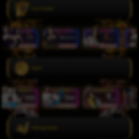
Live Casino
Sport
Sabung Ayam