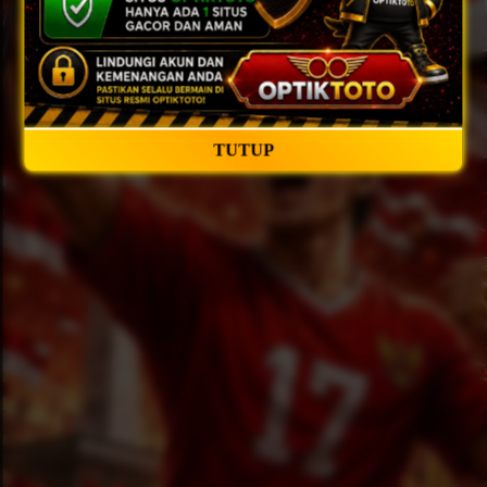
TUTUP