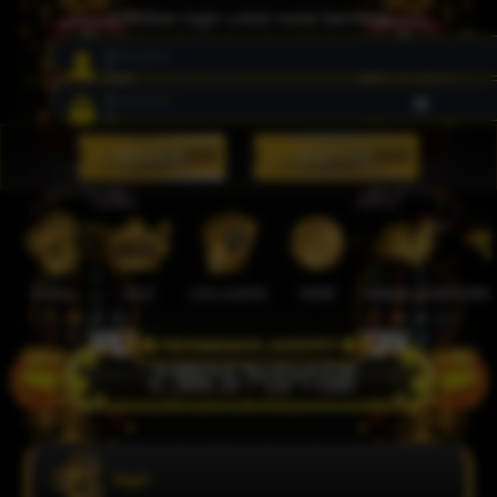
Silahkan login untuk mulai bermain
MASUK
DAFTAR
TOGEL
SLOT
LIVE CASINO
SPORT
SABUNG AYAM
TEMBA
2,902,674,694.77
Togel