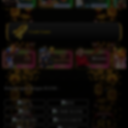
Crash Game
Bekerja sama dengan BANK :