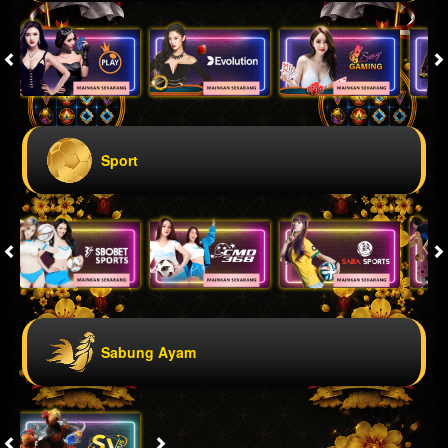
Sport
Sabung Ayam