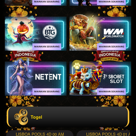
Togel
LISBOA POOLS 4D 00 AM
LISBOA POOLS 4D 01 AM