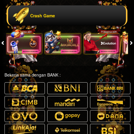
Crash Game
Bekerja sama dengan BANK :