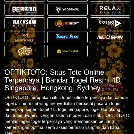
OPTIKTOTO: Situs Toto Online
Terpercaya | Bandar Togel Resmi 4D
Singapore, Hongkong, Sydney
OPTIKTOTO merupakan situs togel online terpercaya dan bandar
togel online resmi yang menyediakan berbagai pasaran togel
terlengkap seperti togel 4D, togel Singapore, togel Hongkong,
dan togel Sydney. Dengan sistem modern dan stabil, OPTIKTOTO
menjadi agen togel terpercaya yang memberikan peluang
kemenangan optimal serta akses bermain yang mudah kapan
saja.