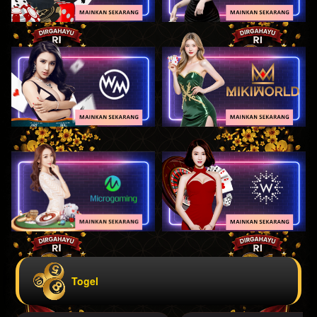
Togel