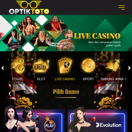
TOGEL
SLOT
LIVE CASINO
SPORT
SABUNG AYAM
TEM
Pilih Game