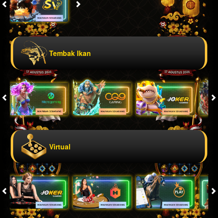
Tembak Ikan
Virtual