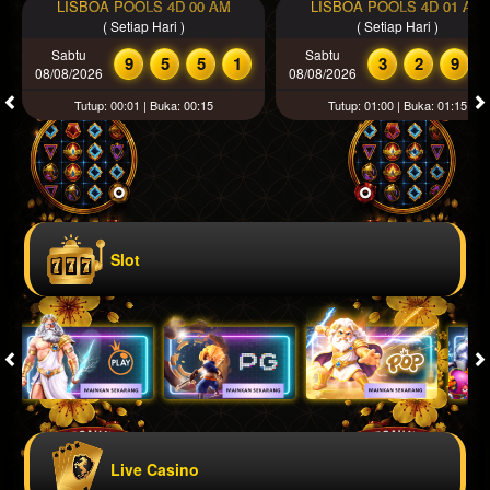
LISBOA POOLS 4D 00 AM
LISBOA POOLS 4D 01 AM
( Setiap Hari )
( Setiap Hari )
Sabtu
Sabtu
9
5
5
1
3
2
9
08/08/2026
08/08/2026
Tutup: 00:01 | Buka: 00:15
Tutup: 01:00 | Buka: 01:15
Slot
Live Casino