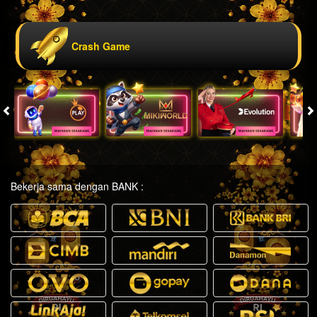
Crash Game
Bekerja sama dengan BANK :