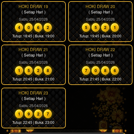
HOKI DRAW 19
HOKI DRAW 20
( Setiap Hari )
( Setiap Hari )
Sabtu 25/04/2026
Sabtu 25/04/2026
4
0
6
2
5
5
2
1
Tutup: 18:45 | Buka: 19:00
Tutup: 19:45 | Buka: 20:00
HOKI DRAW 21
HOKI DRAW 22
( Setiap Hari )
( Setiap Hari )
Sabtu 25/04/2026
Sabtu 25/04/2026
1
5
2
8
7
0
8
6
Tutup: 20:45 | Buka: 21:00
Tutup: 21:45 | Buka: 22:00
HOKI DRAW 23
( Setiap Hari )
Sabtu 25/04/2026
1
9
2
7
Tutup: 22:45 | Buka: 23:00