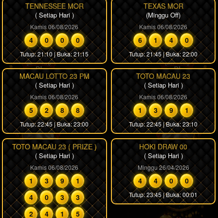
TENNESSEE MOR
TEXAS MOR
( Setiap Hari )
(Minggu Off)
Kamis 06/08/2026
Kamis 06/08/2026
4
0
0
0
6
1
4
0
Tutup: 21:10 | Buka: 21:15
Tutup: 21:45 | Buka: 22:00
MACAU LOTTO 23 PM
TOTO MACAU 23
( Setiap Hari )
( Setiap Hari )
Kamis 06/08/2026
Kamis 06/08/2026
5
2
8
8
1
3
9
1
Tutup: 22:45 | Buka: 23:00
Tutup: 22:45 | Buka: 23:10
TOTO MACAU 23 ( PRIZE )
HOKI DRAW 00
( Setiap Hari )
( Setiap Hari )
Kamis 06/08/2026
Minggu 26/04/2026
1
3
9
1
4
4
0
0
Tutup: 23:45 | Buka: 00:01
4
0
3
3
2
4
1
5