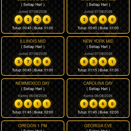
( Setiap Hari )
( Setiap Hari )
Jumat 07/08/2026
Jumat 07/08/2026
4
3
2
8
3
5
4
0
Tutup: 00:45 | Buka: 01:00
Tutup: 00:45 | Buka: 01:00
ILLINOIS MID
NEW YORK MID
( Setiap Hari )
( Setiap Hari )
Jumat 07/08/2026
Jumat 07/08/2026
3
7
5
9
8
3
9
1
Tutup: 00:45 | Buka: 01:00
Tutup: 01:15 | Buka: 01:30
NEWMEXICO DAY
CAROLINA DAY
( Setiap Hari )
( Setiap Hari )
Kamis 06/08/2026
Kamis 06/08/2026
0
8
1
1
9
8
6
0
Tutup: 01:45 | Buka: 02:00
Tutup: 01:45 | Buka: 02:00
OREGON 1 PM
GEORGIA EVE
( Setiap Hari )
( Setiap Hari )