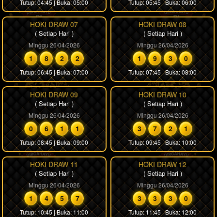
Tutup: 04:45 | Buka: 05:00
Tutup: 05:45 | Buka: 06:00
HOKI DRAW 07
HOKI DRAW 08
( Setiap Hari )
( Setiap Hari )
Minggu 26/04/2026
Minggu 26/04/2026
1
8
2
2
1
9
3
0
Tutup: 06:45 | Buka: 07:00
Tutup: 07:45 | Buka: 08:00
HOKI DRAW 09
HOKI DRAW 10
( Setiap Hari )
( Setiap Hari )
Minggu 26/04/2026
Minggu 26/04/2026
0
6
1
1
3
7
2
1
Tutup: 08:45 | Buka: 09:00
Tutup: 09:45 | Buka: 10:00
HOKI DRAW 11
HOKI DRAW 12
( Setiap Hari )
( Setiap Hari )
Minggu 26/04/2026
Minggu 26/04/2026
1
4
5
7
3
3
3
0
Tutup: 10:45 | Buka: 11:00
Tutup: 11:45 | Buka: 12:00