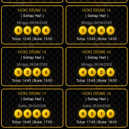
HOKI DRAW 13
HOKI DRAW 14
( Setiap Hari )
( Setiap Hari )
Minggu 26/04/2026
Minggu 26/04/2026
5
6
3
6
1
8
5
4
Tutup: 12:45 | Buka: 13:00
Tutup: 13:45 | Buka: 14:00
HOKI DRAW 15
HOKI DRAW 16
( Setiap Hari )
( Setiap Hari )
Minggu 26/04/2026
Minggu 26/04/2026
5
2
4
0
4
6
2
4
Tutup: 14:45 | Buka: 15:00
Tutup: 15:45 | Buka: 16:00
HOKI DRAW 17
HOKI DRAW 18
( Setiap Hari )
( Setiap Hari )
Sabtu 25/04/2026
Sabtu 25/04/2026
3
9
8
4
8
2
1
0
Tutup: 16:45 | Buka: 17:00
Tutup: 17:45 | Buka: 18:00