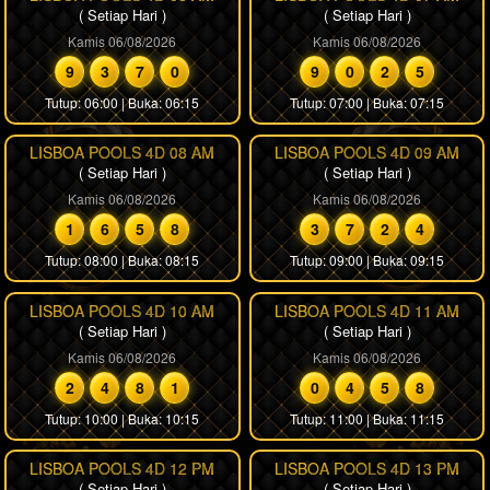
( Setiap Hari )
( Setiap Hari )
Kamis 06/08/2026
Kamis 06/08/2026
9
3
7
0
9
0
2
5
Tutup: 06:00 | Buka: 06:15
Tutup: 07:00 | Buka: 07:15
LISBOA POOLS 4D 08 AM
LISBOA POOLS 4D 09 AM
( Setiap Hari )
( Setiap Hari )
Kamis 06/08/2026
Kamis 06/08/2026
1
6
5
8
3
7
2
4
Tutup: 08:00 | Buka: 08:15
Tutup: 09:00 | Buka: 09:15
LISBOA POOLS 4D 10 AM
LISBOA POOLS 4D 11 AM
( Setiap Hari )
( Setiap Hari )
Kamis 06/08/2026
Kamis 06/08/2026
2
4
8
1
0
4
5
8
Tutup: 10:00 | Buka: 10:15
Tutup: 11:00 | Buka: 11:15
LISBOA POOLS 4D 12 PM
LISBOA POOLS 4D 13 PM
( Setiap Hari )
( Setiap Hari )