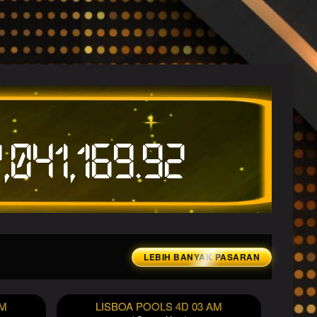
,041,183.72
LEBIH BANYAK PASARAN
AM
LISBOA POOLS 4D 03 AM