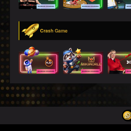
Crash Game