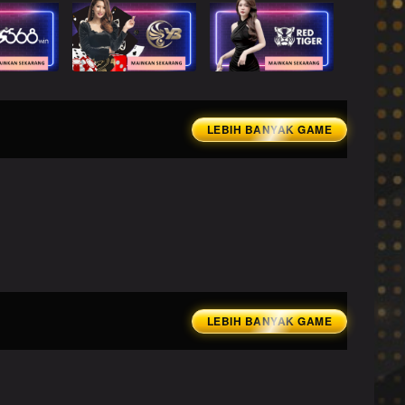
LEBIH BANYAK GAME
LEBIH BANYAK GAME