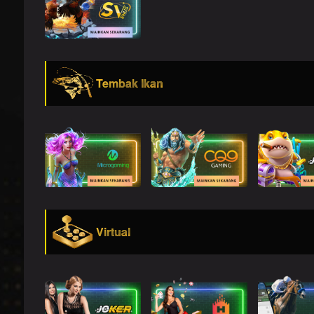
Tembak Ikan
Virtual