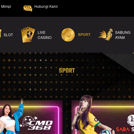
 Mimpi
Hubungi Kami
LIVE
SABUNG
SPORT
SLOT
CASINO
AYAM
SPORT