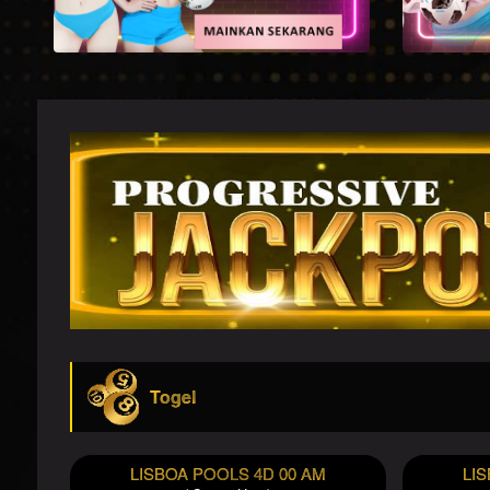
Togel
LISBOA POOLS 4D 00 AM
LI