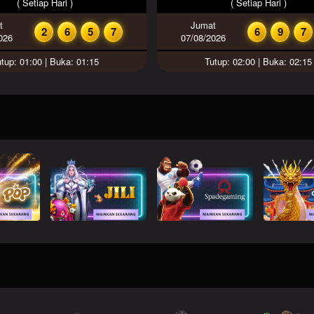
( Setiap Hari )
( Setiap Hari )
t
Jumat
2
6
5
7
6
9
7
026
07/08/2026
tup: 01:00 | Buka: 01:15
Tutup: 02:00 | Buka: 02:15