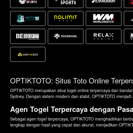
OPTIKTOTO: Situs Toto Online Terper
OPTIKTOTO merupakan situs togel online terpercaya dan bandar t
Sydney. Dengan sistem modern dan stabil, OPTIKTOTO menjadi 
Agen Togel Terpercaya dengan Pasa
Sebagai agen togel terpercaya, OPTIKTOTO menghadirkan berbagai
lengkap dengan hasil yang cepat dan akurat, menjadikan OPTIKTO