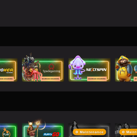
⚙ Maintenance
⚙ Main