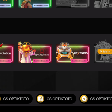
⚙ Main
CS OPTIKTOTO
CS OPTIKTOTO
CS OPTIKTO