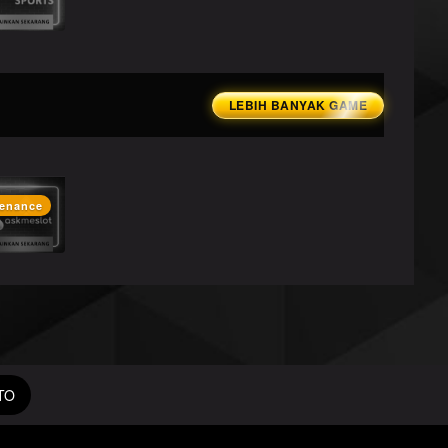
LEBIH BANYAK GAME
tenance
TO