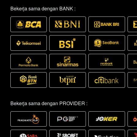
Bekerja sama dengan BANK :
Bekerja sama dengan PROVIDER :