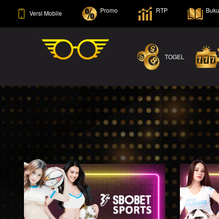
Promo
RTP
Buku
Versi Mobile
TOGEL