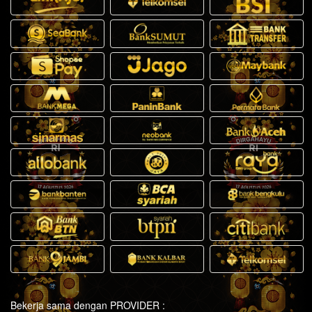
Bekerja sama dengan PROVIDER :