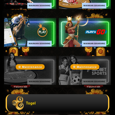
⚙ Maintenance
⚙ Maintenance
Togel